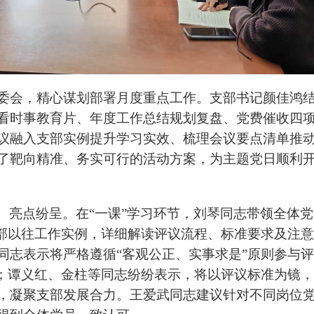
委会，精心谋划部署月度重点工作。支部书记颜佳鸿
看时事教育片、年度工作总结规划复盘、党费催收四
议融入支部实例提升学习实效、梳理会议要点清单推
了靶向精准、务实可行的活动方案，为主题党日顺利
、亮点纷呈。在
“一课”学习环节，刘琴同志带领全体
支部以往工作实例，详细解读评议流程、标准要求及注
同志表示将严格遵循“客观公正、实事求是”原则参与评
果；谭义红、金柱等同志纷纷表示，将以评议标准为镜
，凝聚支部发展合力。王爱武同志建议针对不同岗位