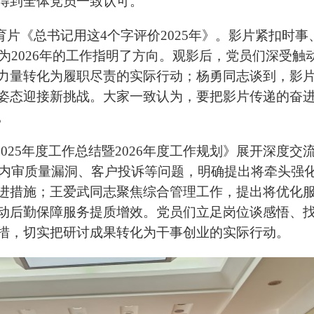
得到全体党员一致认可。
育片《总书记用这
4
个字评价
2025
年》。影片紧扣时事
为
2026
年的工作指明了方向。观影后，党员们深受触
力量转化为履职尽责的实际行动；杨勇同志谈到，影
姿态迎接新挑战。大家一致认为，要把影片传递的奋
。
2025
年度工作总结暨
2026
年度工作规划》展开深度交
内审质量漏洞、客户投诉等问题，明确提出将牵头强
进措施；王爱武同志聚焦综合管理工作，提出将优化
动后勤保障服务提质增效。党员们立足岗位谈感悟、
措，切实把研讨成果转化为干事创业的实际行动。