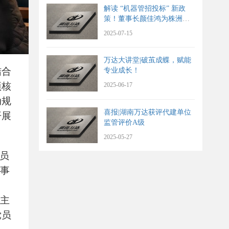
解读 “机器管招投标” 新政
策！董事长颜佳鸿为株洲高
科产发集团授课
2025-07-15
万达大讲堂|破茧成蝶，赋能
结合
专业成长！
项核
2025-06-17
动规
喜报|湖南万达获评代建单位
开展
监管评价A级
2025-05-27
党员
意事
，主
党员