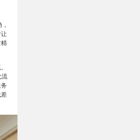
、
动，
片让
进精
流。
化流
服务
找差