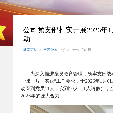
公司党支部扎实开展2026年
动
湖南万达
>
学习强国
2026年01月07日
为深入推进党员教育管理，筑牢支部战
一课一片一实践”工作要求，于
2026
年
1
月
6
动应到党员
11
人，实到
10
人（
1
人请假），
2026
年的强大合力。