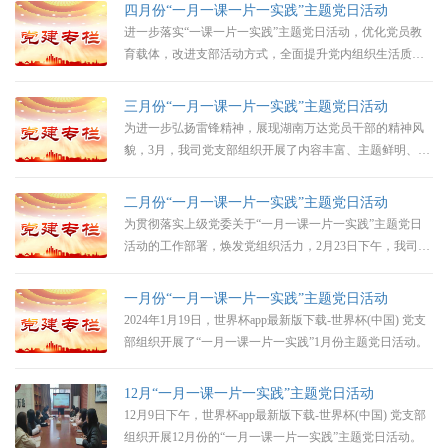
推动党员们深入学习党的理论知识，增强党性修养，发挥
四月份“一月一课一片一实践”主题党日活动
党员先锋模范作用。
进一步落实“一课一片一实践”主题党日活动，优化党员教
育载体，改进支部活动方式，全面提升党内组织生活质
量，让党组织更有吸引力、生命力、战斗力。本月，我司
党支部通过组织党员上“微党课”、观看教育片等方式，引
三月份“一月一课一片一实践”主题党日活动
导全体党员坚定理想信念，凝聚奋进力量。
为进一步弘扬雷锋精神，展现湖南万达党员干部的精神风
貌，3月，我司党支部组织开展了内容丰富、主题鲜明、形
式多样的“传承雷锋精神，弘扬时代新风”主题党日活动。
二月份“一月一课一片一实践”主题党日活动
为贯彻落实上级党委关于“一月一课一片一实践”主题党日
活动的工作部署，焕发党组织活力，2月23日下午，我司党
支部开展了2月份“一月一课一片一实践”主题党日活动。
一月份“一月一课一片一实践”主题党日活动
2024年1月19日，世界杯app最新版下载-世界杯(中国) 党支
部组织开展了“一月一课一片一实践”1月份主题党日活动。
12月“一月一课一片一实践”主题党日活动
12月9日下午，世界杯app最新版下载-世界杯(中国) 党支部
组织开展12月份的“一月一课一片一实践”主题党日活动。