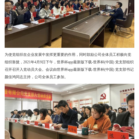
为使党组织在企业发展中发挥更重要的作用，同时鼓励公司全体员工积极向党
组织靠拢，2021年4月9日下午，世界杯app最新版下载-世界杯(中国) 党支部组织
召开召开入党动员大会。会议由世界杯app最新版下载-世界杯(中国) 党支部书记
颜佳鸿同志主持，公司全体员工参加。