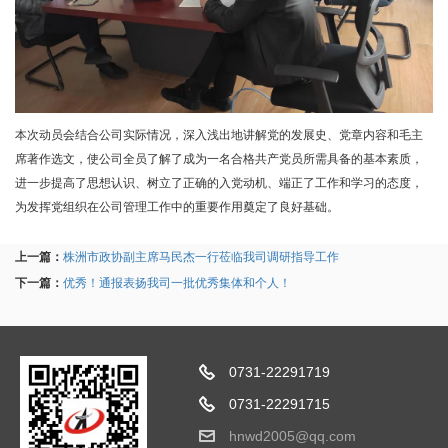
本次动员会结合公司实际情况，深入浅出地讲解党的发展史、党章内容和毛主
席著作选文，使公司全员了解了成为一名合格共产党员所需具备的基本素质，
进一步提高了思想认识、树立了正确的入党动机、端正了工作和学习的态度，
为发挥党组织在公司管理工作中的重要作用奠定了良好基础。
上一篇：
株洲市政协副主席马民杰一行莅临我司调研指导工作
下一篇：
优秀！通报表扬我司一批优秀集体和个人！
0731-22291719
0731-22291715
hnwd2005@qq.com