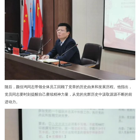
随后，颜佳鸿同志带领全体员工回顾了党章的历史由来和发展历程。他指出，
党员同志要时刻提醒自己赓续精神力量，从党的光辉历史中汲取源源不断的前
进动力。